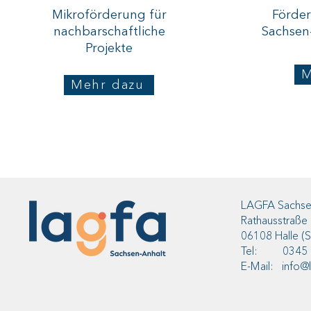
Mikroförderung für
Förder
nachbarschaftliche
Sachsen
Projekte
M
Mehr dazu
LAGFA Sachsen
Rathausstraße
06108 Halle (S
Tel: 0345 2
E-Mail: info@l