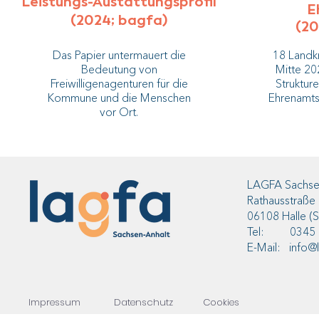
Leistungs-Austattungsprofil
E
(2024; bagfa)
(20
​Das Papier untermauert die
18 Landkr
Bedeutung von
Mitte 20
Freiwilligenagenturen für die
Struktur
Kommune und die Menschen
Ehrenamts
vor Ort.
LAGFA Sachsen
Rathausstraße
06108 Halle (S
Tel: 0345 2
E-Mail: info@l
Impressum
Datenschutz
Cookies