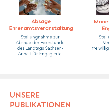
Absage
Monet
Ehrenamtsveranstaltung
En
Stellungnahme zur
Stel
Absage der Feierstunde
Ve
des Landtags Sachsen-
freiwil
Anhalt für Engagierte.
UNSERE
PUBLIKATIONEN