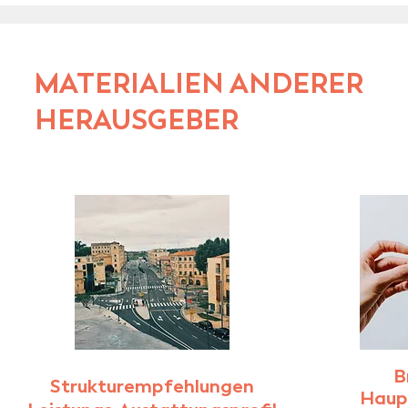
MATERIALIEN ANDERER
HERAUSGEBER
B
Strukturempfehlungen
Haup